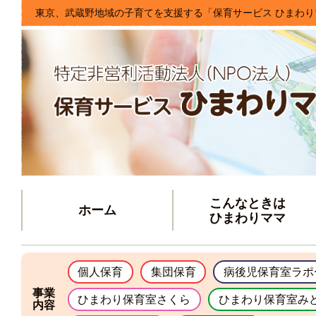
東京、武蔵野地域の子育てを支援する「保育サービス ひまわり
こんなときは
ホーム
ひまわりママ
個人保育
集団保育
病後児保育室ラポ
事業
ひまわり保育室さくら
ひまわり保育室み
内容