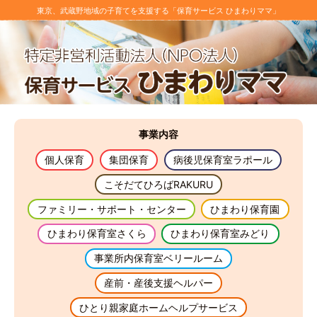
東京、武蔵野地域の子育てを支援する「保育サービス ひまわりママ」
事業
内容
個人保育
集団保育
病後児保育室ラポール
こそだてひろばRAKURU
ファミリー・サポート・センター
ひまわり保育園
ひまわり保育室さくら
ひまわり保育室みどり
事業所内保育室ベリールーム
産前・産後支援ヘルパー
ひとり親家庭ホームヘルプサービス