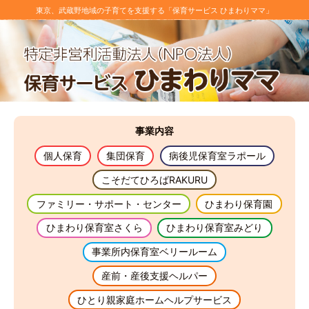
東京、武蔵野地域の子育てを支援する「保育サービス ひまわりママ」
事業
内容
個人保育
集団保育
病後児保育室ラポール
こそだてひろばRAKURU
ファミリー・サポート・センター
ひまわり保育園
ひまわり保育室さくら
ひまわり保育室みどり
事業所内保育室ベリールーム
産前・産後支援ヘルパー
ひとり親家庭ホームヘルプサービス