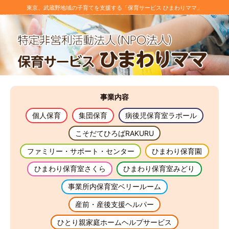
東京、武蔵野地域の子育てを支援する「保育サービス ひまわりママ」
事業
内容
個人保育
集団保育
病後児保育室ラポール
こそだてひろばRAKURU
ファミリー・サポート・センター
ひまわり保育園
ひまわり保育室さくら
ひまわり保育室みどり
事業所内保育室ベリールーム
産前・産後支援ヘルパー
ひとり親家庭ホームヘルプサービス