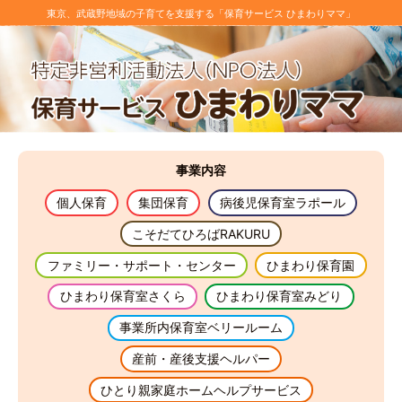
東京、武蔵野地域の子育てを支援する「保育サービス ひまわりママ」
事業
内容
個人保育
集団保育
病後児保育室ラポール
こそだてひろばRAKURU
ファミリー・サポート・センター
ひまわり保育園
ひまわり保育室さくら
ひまわり保育室みどり
事業所内保育室ベリールーム
産前・産後支援ヘルパー
ひとり親家庭ホームヘルプサービス